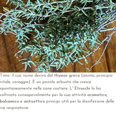
Timo: il suo nome deriva dal
thymos greco
(anima, principio
vitale, coraggio). È un piccolo arbusto che cresce
spontaneamente nelle zone costiere. L'
Etruschi
lo ha
coltivato consapevolmente per la sua attività
aromatico,
balsamico e antisettico
principi utili per la disinfezione delle
vie respiratorie.