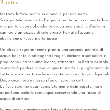
Ricetta:
Mettete le fave secche in ammollo per una notte.
Sciacquatele bene sotto l'acqua corrente prima di metterle in
una pentola con abbondante acqua, uno spicchio d'aglio in
camicia e un pizzico di sale grosso. Portate l'acqua a
ebollizione a fuoco molto basso.
Un piccolo segreto: tenete pronta una seconda pentola di
acqua bollente. Non appena i fagioli iniziano a sobbollire e
producono una schiuma bianca, trasferiteli nell'altra pentola
senza farli perdere calore: in questo modo, si purgheranno da
tutte le sostanze tossiche e diventeranno molto più digeribili.
Dopo circa 1 ora e mezza i fagioli saranno cotti.
Le fave saranno quasi completamente disintegrate, ma è
opportuno scolarle comunque, conservando una tazza di
acqua di cottura.
In una padella antiaderente fate soffriggere 4 cucchiai