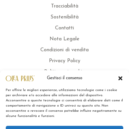
Tracciabilità
Sostenibilità
Contatti
Nota Legale
Condizioni di vendita
Privacy Policy
Politica sui cookie
Gestisci il consenso
Ordini
Per offrire le migliori esperienze, utilizziamo tecnologie come i cookie
Dettagli dell'account
per archiviare e/o accedere alle informazioni del dispositivo.
Acconsentire a queste tecnologie ci consentirà di elaborare dati come il
Esci
comportamento di navigazione o ID univoci su questo sito. Non
acconsentire o revocare il consenso potrebbe influire negativamente su
alcune funzionalità e funzioni.