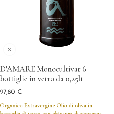
Clicca per ingrandire
D'AMARE Monocultivar 6
bottiglie in vetro da 0,25lt
97,80
€
Organico
Extravergine
Olio di oliva in
bottiglia di vetro con chiusura di sicurezza –